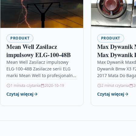
PRODUKT
PRODUKT
Mean Well Zasilacz
Max Dywanik 
impulsowy ELG-100-48B
Max Dywanik 
Suv 2010 2017
Mean Well Zasilacz impulsowy
Max Dywanik Maxd
ELG-100-48B Zasilacze serii ELG
Dywanik Bmw X3 F
Baga?nika
marki Mean Well to profesjonalne,
2017 Mata Do Baga
jedno-wyj?ciowe urz?dzenia
Przedmiotem oferty
1 minuta czytania
2020-10-19
2 minut czytania
2
zabudowane w hermetycznej
/mata do baga?ni
Czytaj więcej
Czytaj więcej
polimerowej obudowie ze
polskiej firmy…
stopniem ochrony IP65.Zasilacz…