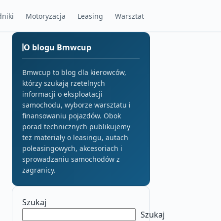
niki
Motoryzacja
Leasing
Warsztat
O blogu Bmwcup
Bmwcup to blog dla kierowców,
którzy szukają rzetelnych
informacji o eksploatacji
samochodu, wyborze warsztatu i
finansowaniu pojazdów. Obok
porad technicznych publikujemy
też materiały o leasingu, autach
poleasingowych, akcesoriach i
sprowadzaniu samochodów z
zagranicy.
Szukaj
Szukaj