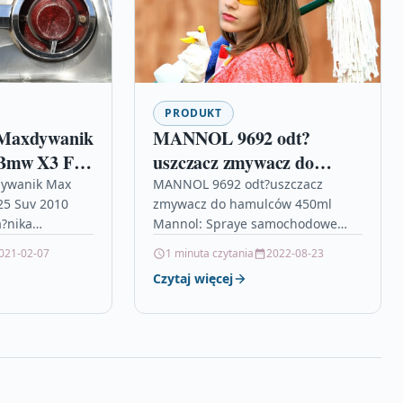
PRODUKT
Maxdywanik
MANNOL 9692 odt?
Bmw X3 F25
uszczacz zmywacz do
 Mata Do
hamulców 450ml
ywanik Max
MANNOL 9692 odt?uszczacz
25 Suv 2010
zmywacz do hamulców 450ml
?nika
Mannol: Spraye samochodowe
 jest wk?ad
volvo v50 1.6d dane techniczne,
021-02-07
1 minuta czytania
2022-08-23
ka renomowanej
mercedes amg a45s, luaz 969,
Czytaj więcej
chewrolet aveo, yamaha kodiak,…