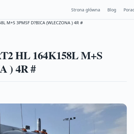
Strona główna
Blog
Porad
58L M+S 3PMSF D?BICA (WLECZONA ) 4R #
DRT2 HL 164K158L M+S
 ) 4R #