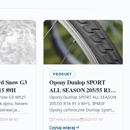
PRODUKT
rd Snow G3
Opony Dunlop SPORT
15 89H
ALL SEASON 205/55 R16
91 V M+S, 3PMSF
Snow G3 Wh21
Opony Dunlop SPORT ALL SEASON
k opisu Nexen:
205/55 R16 91 V M+S, 3PMSF
serwacja
Opony ca?oroczne Dunlop Sport
00, badanie
All Season w rozmiarze 205/55
2024-06-07
7 minut czytania
2020-07-10
 sprzedam, oti
R16 91V Jak nale?y…
Czytaj więcej