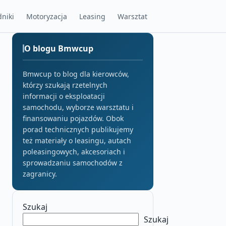
niki
Motoryzacja
Leasing
Warsztat
O blogu Bmwcup
Bmwcup to blog dla kierowców,
którzy szukają rzetelnych
informacji o eksploatacji
samochodu, wyborze warsztatu i
finansowaniu pojazdów. Obok
porad technicznych publikujemy
też materiały o leasingu, autach
poleasingowych, akcesoriach i
sprowadzaniu samochodów z
zagranicy.
Szukaj
Szukaj