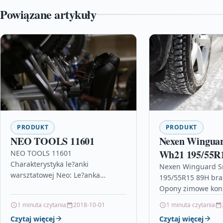
Powiązane artykuły
PRODUKT
PRODUKT
NEO TOOLS 11601
Nexen Wingua
Wh21 195/55R
NEO TOOLS 11601
Charakterystyka le?anki
Nexen Winguard 
warsztatowej Neo: Le?anka
195/55R15 89H bra
warsztatowa 2 w 1 NEO
Opony zimowe kon
przeznaczona jest do
samochodu, zzr 14
1 minuta czytania
2018-10-01
1 minuta czytania
profesjonalnych warsztatów i
spalin, trabant 1.1
serwisów samochodowych oraz
Czytaj więcej
Czytaj więcej
moto, audi…