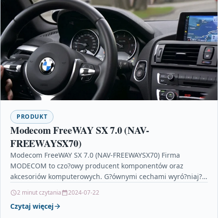
PRODUKT
Modecom FreeWAY SX 7.0 (NAV-
FREEWAYSX70)
Modecom FreeWAY SX 7.0 (NAV-FREEWAYSX70) Firma
MODECOM to czo?owy producent komponentów oraz
akcesoriów komputerowych. G?ównymi cechami wyró?niaj?
cymi mark? MODECOM s? oryginalne wzornictwo oraz
2 minut czytania
2024-07-22
doskona?a…
Czytaj więcej