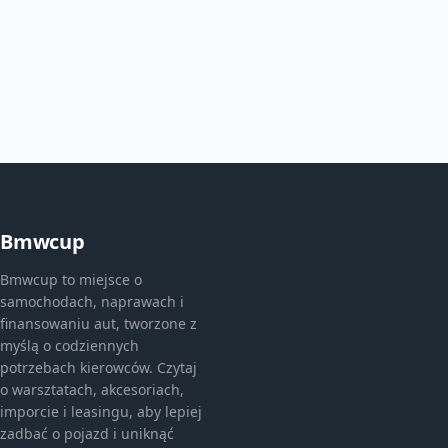
Bmwcup
Bmwcup to miejsce o
samochodach, naprawach i
finansowaniu aut, tworzone z
myślą o codziennych
potrzebach kierowców. Czytaj
o warsztatach, akcesoriach,
imporcie i leasingu, aby lepiej
zadbać o pojazd i uniknąć