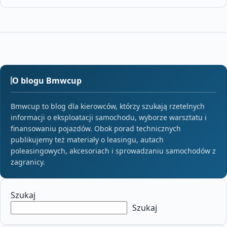
O blogu Bmwcup
Bmwcup to blog dla kierowców, którzy szukają rzetelnych
informacji o eksploatacji samochodu, wyborze warsztatu i
finansowaniu pojazdów. Obok porad technicznych
publikujemy też materiały o leasingu, autach
poleasingowych, akcesoriach i sprowadzaniu samochodów z
zagranicy.
Szukaj
Szukaj