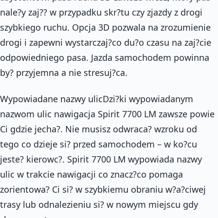
nale?y zaj?? w przypadku skr?tu czy zjazdy z drogi
szybkiego ruchu. Opcja 3D pozwala na zrozumienie
drogi i zapewni wystarczaj?co du?o czasu na zaj?cie
odpowiedniego pasa. Jazda samochodem powinna
by? przyjemna a nie stresuj?ca.
Wypowiadane nazwy ulicDzi?ki wypowiadanym
nazwom ulic nawigacja Spirit 7700 LM zawsze powie
Ci gdzie jecha?. Nie musisz odwraca? wzroku od
tego co dzieje si? przed samochodem – w ko?cu
jeste? kierowc?. Spirit 7700 LM wypowiada nazwy
ulic w trakcie nawigacji co znacz?co pomaga
zorientowa? Ci si? w szybkiemu obraniu w?a?ciwej
trasy lub odnalezieniu si? w nowym miejscu gdy