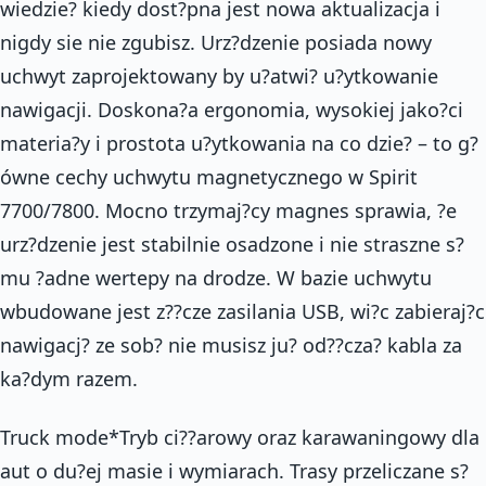
wiedzie? kiedy dost?pna jest nowa aktualizacja i
nigdy sie nie zgubisz. Urz?dzenie posiada nowy
uchwyt zaprojektowany by u?atwi? u?ytkowanie
nawigacji. Doskona?a ergonomia, wysokiej jako?ci
materia?y i prostota u?ytkowania na co dzie? – to g?
ówne cechy uchwytu magnetycznego w Spirit
7700/7800. Mocno trzymaj?cy magnes sprawia, ?e
urz?dzenie jest stabilnie osadzone i nie straszne s?
mu ?adne wertepy na drodze. W bazie uchwytu
wbudowane jest z??cze zasilania USB, wi?c zabieraj?c
nawigacj? ze sob? nie musisz ju? od??cza? kabla za
ka?dym razem.
Truck mode*Tryb ci??arowy oraz karawaningowy dla
aut o du?ej masie i wymiarach. Trasy przeliczane s?