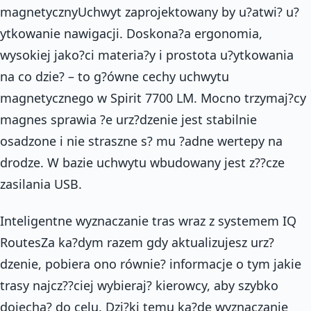
magnetycznyUchwyt zaprojektowany by u?atwi? u?
ytkowanie nawigacji. Doskona?a ergonomia,
wysokiej jako?ci materia?y i prostota u?ytkowania
na co dzie? – to g?ówne cechy uchwytu
magnetycznego w Spirit 7700 LM. Mocno trzymaj?cy
magnes sprawia ?e urz?dzenie jest stabilnie
osadzone i nie straszne s? mu ?adne wertepy na
drodze. W bazie uchwytu wbudowany jest z??cze
zasilania USB.
Inteligentne wyznaczanie tras wraz z systemem IQ
RoutesZa ka?dym razem gdy aktualizujesz urz?
dzenie, pobiera ono równie? informacje o tym jakie
trasy najcz??ciej wybieraj? kierowcy, aby szybko
dojecha? do celu. Dzi?ki temu ka?de wyznaczanie