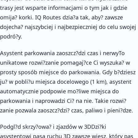
trasy jest wsparte informacjami o tym jak i gdzie
omija? korki. IQ Routes dzia?a tak, aby? zawsze
dojecha? najszybciej i najbezpieczniej do celu swojej
podró?y.
Asystent parkowania zaoszcz?dzi czas i nerwyTo
unikatowe rozwi?zanie pomagaj?ce Ci wyszuka? w
prosty sposób miejsce do parkowania. Gdy b?dziesz
ju? w pobli?u miejsca docelowego (1 km), asystent
automatycznie podpowie mo?liwe miejsca do
parkowania i naprowadzi Ci? na nie. Takie rozwi?
zanie pozwala zaoszcz?dzi? czas, paliwo i pieni?dze.
Podgl?d skrzy?owa? i zjazdów w 3DDzi?ki
asystentowi pasa ruchu 3D zawsze wiesz, który pas