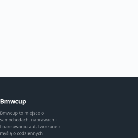
Bmwcup
Bmwcup to miejsce o
samochodach, naprawach i
finansowaniu aut, tworzone z
myślą o codziennych