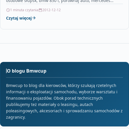
osobowe słupsk, bmw 850 i, porównaj auto, mercedes
pocztowy, oświadczenie o utracie…
1 minuta czytania
2012-12-12
Czytaj więcej
O blogu Bmwcup
Bmwcup to blog dla kierowców, którzy szukają rzetelnych
informacji o eksploatacji samochodu, wyborze warsztatu i
finansowaniu pojazdów. Obok porad technicznych
publikujemy też materiały o leasingu, autach
poleasingowych, akcesoriach i sprowadzaniu samochodów z
zagranicy.