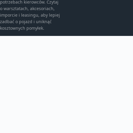
potrzebach kierowców. Czytaj
o warsztatach, akcesoriach,
imporcie i leasingu, aby lepiej
zadbać o pojazd i uniknąć
kosztownych pomyłek.
KATEGORIE
Bez kategorii
Leasing
TEMATY
Motoryzacja
Produkt
WIĘCEJ
Warsztat samochodowy