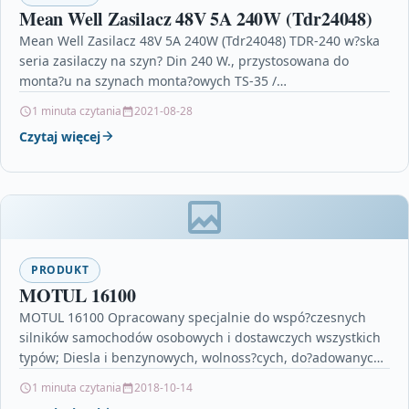
Mean Well Zasilacz 48V 5A 240W (Tdr24048)
Mean Well Zasilacz 48V 5A 240W (Tdr24048) TDR-240 w?ska
seria zasilaczy na szyn? Din 240 W., przystosowana do
monta?u na szynach monta?owych TS-35 /…
1 minuta czytania
2021-08-28
Czytaj więcej
PRODUKT
MOTUL 16100
MOTUL 16100 Opracowany specjalnie do wspó?czesnych
silników samochodów osobowych i dostawczych wszystkich
typów; Diesla i benzynowych, wolnoss?cych, do?adowanych i
turbodo?adowanych tak?e z bezpo?rednim wtryskiem…
1 minuta czytania
2018-10-14