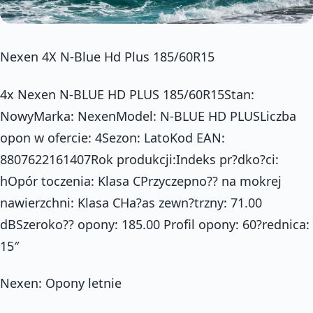
Nexen 4X N-Blue Hd Plus 185/60R15
4x Nexen N-BLUE HD PLUS 185/60R15Stan:
NowyMarka: NexenModel: N-BLUE HD PLUSLiczba
opon w ofercie: 4Sezon: LatoKod EAN:
8807622161407Rok produkcji:Indeks pr?dko?ci:
hOpór toczenia: Klasa CPrzyczepno?? na mokrej
nawierzchni: Klasa CHa?as zewn?trzny: 71.00
dBSzeroko?? opony: 185.00 Profil opony: 60?rednica:
15″
Nexen: Opony letnie