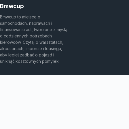
Bmwcup
Bmwcup to miejsce o
samochodach, naprawach i
finansowaniu aut, tworzone z myślą
o codziennych potrzebach
kierowców. Czytaj o warsztatach,
akcesoriach, imporcie i leasingu,
aby lepiej zadbać o pojazd i
uniknąć kosztownych pomyłek.
KATEGORIE
Bez kategorii
Leasing
TEMATY
Motoryzacja