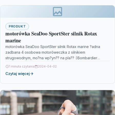
PRODUKT
motorówka SeaDoo SportSter silnik Rotax
marine
motorówka SeaDoo SportSter silnik Rotax marine ?adna
zadbana 4 osobowa motoróweczka z silnikiem
strugowodnym, mo?na wp?yn?? na pla?? :)Bombardier
SeaDoo SpeedSter (speedster) z roku…
1 minuta czytania
2024-04-02
Czytaj więcej