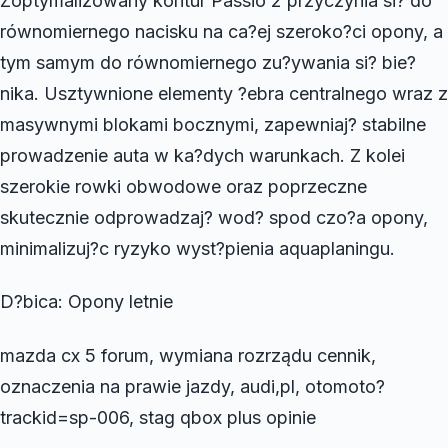
Zoptymalizowany kontur Passio 2 przyczynia si? do
równomiernego nacisku na ca?ej szeroko?ci opony, a
tym samym do równomiernego zu?ywania si? bie?
nika. Usztywnione elementy ?ebra centralnego wraz z
masywnymi blokami bocznymi, zapewniaj? stabilne
prowadzenie auta w ka?dych warunkach. Z kolei
szerokie rowki obwodowe oraz poprzeczne
skutecznie odprowadzaj? wod? spod czo?a opony,
minimalizuj?c ryzyko wyst?pienia aquaplaningu.
D?bica: Opony letnie
mazda cx 5 forum, wymiana rozrządu cennik,
oznaczenia na prawie jazdy, audi,pl, otomoto?
trackid=sp-006, stag qbox plus opinie