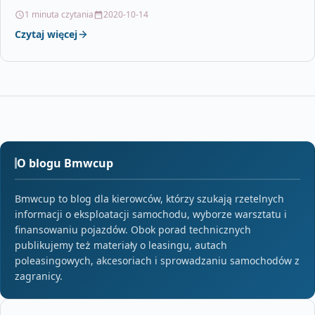
1 minuta czytania
2020-10-14
Czytaj więcej
O blogu Bmwcup
Bmwcup to blog dla kierowców, którzy szukają rzetelnych
informacji o eksploatacji samochodu, wyborze warsztatu i
finansowaniu pojazdów. Obok porad technicznych
publikujemy też materiały o leasingu, autach
poleasingowych, akcesoriach i sprowadzaniu samochodów z
zagranicy.