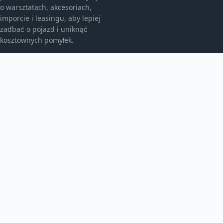
o warsztatach, akcesoriach,
imporcie i leasingu, aby lepiej
zadbać o pojazd i uniknąć
kosztownych pomyłek.
KATEGORIE
Bez kategorii
Leasing
TEMATY
Motoryzacja
Produkt
WIĘCEJ
Warsztat samochodowy