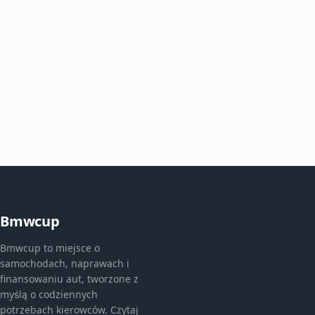
Bmwcup
Bmwcup to miejsce o
samochodach, naprawach i
finansowaniu aut, tworzone z
myślą o codziennych
potrzebach kierowców. Czytaj