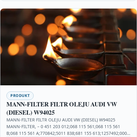
PRODUKT
MANN-FILTER FILTR OLEJU AUDI VW
(DIESEL) W94025
MANN-FILTER FILTR OLEJU AUDI VW (DIESEL) W94025
MANN-FILTER, – 0 451 203 012;068 115 561;068 115 561
B;068 115 561 A;770842;5011 838;681 155 613;1257492;000…