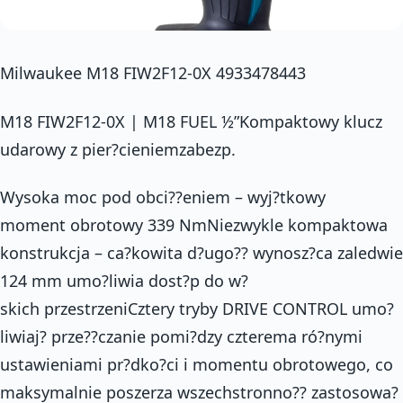
Milwaukee M18 FIW2F12-0X 4933478443
M18 FIW2F12-0X | M18 FUEL ½”Kompaktowy klucz
udarowy z pier?cieniemzabezp.
Wysoka moc pod obci??eniem – wyj?tkowy
moment obrotowy 339 NmNiezwykle kompaktowa
konstrukcja – ca?kowita d?ugo?? wynosz?ca zaledwie
124 mm umo?liwia dost?p do w?
skich przestrzeniCztery tryby DRIVE CONTROL umo?
liwiaj? prze??czanie pomi?dzy czterema ró?nymi
ustawieniami pr?dko?ci i momentu obrotowego, co
maksymalnie poszerza wszechstronno?? zastosowa?