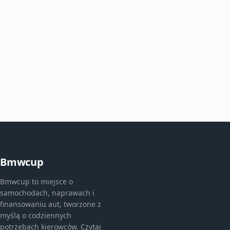
Bmwcup
Bmwcup to miejsce o
samochodach, naprawach i
finansowaniu aut, tworzone z
myślą o codziennych
potrzebach kierowców. Czytaj