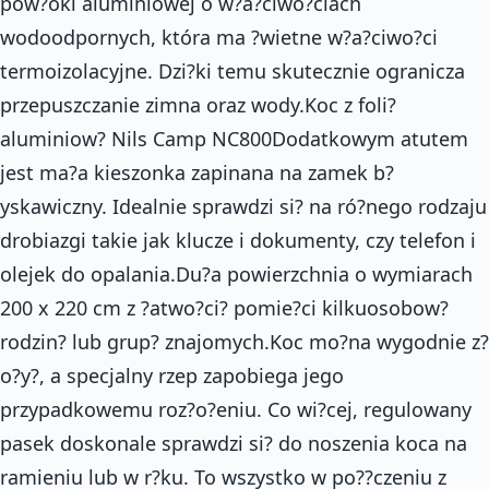
pow?oki aluminiowej o w?a?ciwo?ciach
wodoodpornych, która ma ?wietne w?a?ciwo?ci
termoizolacyjne. Dzi?ki temu skutecznie ogranicza
przepuszczanie zimna oraz wody.Koc z foli?
aluminiow? Nils Camp NC800Dodatkowym atutem
jest ma?a kieszonka zapinana na zamek b?
yskawiczny. Idealnie sprawdzi si? na ró?nego rodzaju
drobiazgi takie jak klucze i dokumenty, czy telefon i
olejek do opalania.Du?a powierzchnia o wymiarach
200 x 220 cm z ?atwo?ci? pomie?ci kilkuosobow?
rodzin? lub grup? znajomych.Koc mo?na wygodnie z?
o?y?, a specjalny rzep zapobiega jego
przypadkowemu roz?o?eniu. Co wi?cej, regulowany
pasek doskonale sprawdzi si? do noszenia koca na
ramieniu lub w r?ku. To wszystko w po??czeniu z