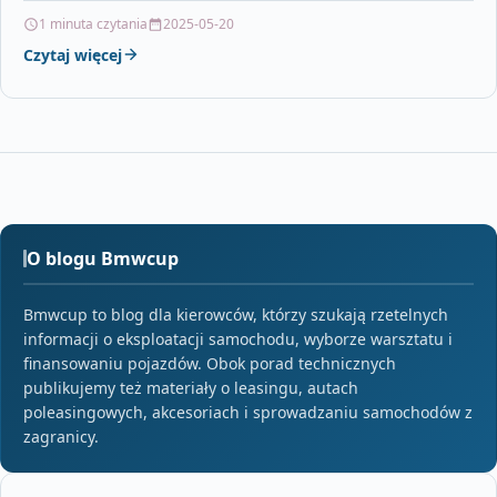
1 minuta czytania
2025-05-20
Czytaj więcej
O blogu Bmwcup
Bmwcup to blog dla kierowców, którzy szukają rzetelnych
informacji o eksploatacji samochodu, wyborze warsztatu i
finansowaniu pojazdów. Obok porad technicznych
publikujemy też materiały o leasingu, autach
poleasingowych, akcesoriach i sprowadzaniu samochodów z
zagranicy.