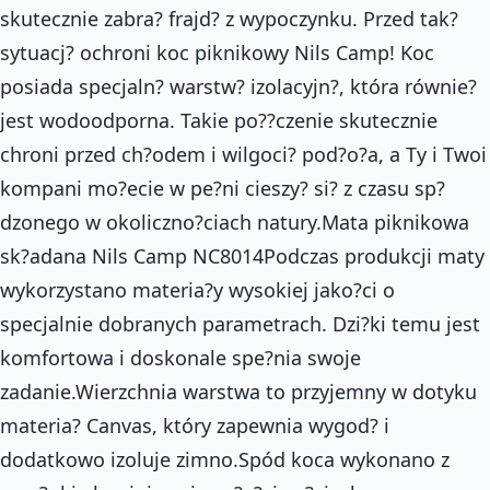
skutecznie zabra? frajd? z wypoczynku. Przed tak?
sytuacj? ochroni koc piknikowy Nils Camp! Koc
posiada specjaln? warstw? izolacyjn?, która równie?
jest wodoodporna. Takie po??czenie skutecznie
chroni przed ch?odem i wilgoci? pod?o?a, a Ty i Twoi
kompani mo?ecie w pe?ni cieszy? si? z czasu sp?
dzonego w okoliczno?ciach natury.Mata piknikowa
sk?adana Nils Camp NC8014Podczas produkcji maty
wykorzystano materia?y wysokiej jako?ci o
specjalnie dobranych parametrach. Dzi?ki temu jest
komfortowa i doskonale spe?nia swoje
zadanie.Wierzchnia warstwa to przyjemny w dotyku
materia? Canvas, który zapewnia wygod? i
dodatkowo izoluje zimno.Spód koca wykonano z