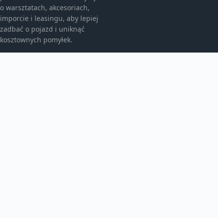
o warsztatach, akcesoriach,
imporcie i leasingu, aby lepiej
zadbać o pojazd i uniknąć
kosztownych pomyłek.
KATEGORIE
Bez kategorii
Leasing
TEMATY
Motoryzacja
Produkt
WIĘCEJ
Warsztat samochodowy