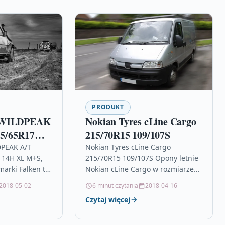
PRODUKT
n WILDPEAK
Nokian Tyres cLine Cargo
5/65R17
215/70R15 109/107S
 3PMSF 4×4
DPEAK A/T
Nokian Tyres cLine Cargo
114H XL M+S,
215/70R15 109/107S Opony letnie
arki Falken to
Nokian cLine Cargo w rozmiarze
e optymalny
215/70 R15 109/107S C Opony
2018-05-02
6 minut czytania
2018-04-16
najlepszej
letnie Nokian cLine Cargo 215/70
Czytaj więcej
R15…