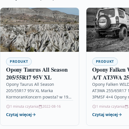
PRODUKT
PRODUKT
Opony Taurus All Season
Opony Falke
205/55R17 95V XL
A/T AT3WA 25
114H XL M+S,
Opony Taurus All Season
Opony Falken WIL
205/55R17 95V XL Marka
AT3WA 255/65R17 
KormoranKoncern powsta? w 1999
3PMSF 4×4 Opony m
roku i regularnie si? rozwija.
opony zapewniaj?c
1 minuta czytania
2022-08-16
1 minuta czytania
Ogumienie Kormoran jest uznane
poziom osi?gów w 
Czytaj więcej
Czytaj więcej
za jedne z…
cenie. Tworzywo…