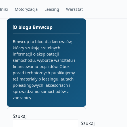
niki
Motoryzacja
Leasing
Warsztat
O blogu Bmwcup
Bmwcup to blog dla kierowców,
którzy szukają rzetelnych
informacji o eksploatacji
samochodu, wyborze warsztatu i
finansowaniu pojazdów. Obok
porad technicznych publikujemy
też materiały o leasingu, autach
poleasingowych, akcesoriach i
sprowadzaniu samochodów z
zagranicy.
Szukaj
Szukaj