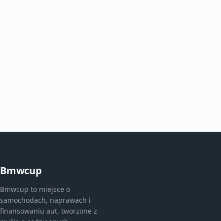
Bmwcup
Bmwcup to miejsce o
samochodach, naprawach i
finansowaniu aut, tworzone z