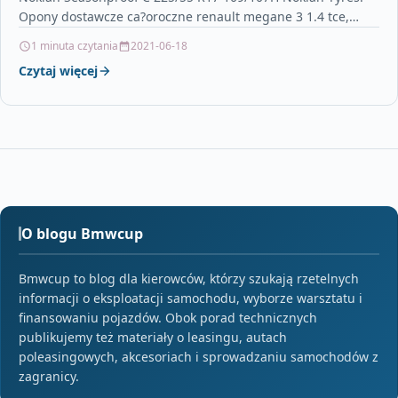
Opony dostawcze ca?oroczne renault megane 3 1.4 tce,
znaki…
1 minuta czytania
2021-06-18
Czytaj więcej
O blogu Bmwcup
Bmwcup to blog dla kierowców, którzy szukają rzetelnych
informacji o eksploatacji samochodu, wyborze warsztatu i
finansowaniu pojazdów. Obok porad technicznych
publikujemy też materiały o leasingu, autach
poleasingowych, akcesoriach i sprowadzaniu samochodów z
zagranicy.