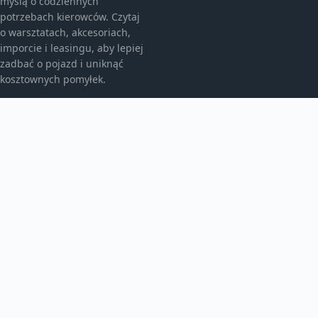
myślą o codziennych
potrzebach kierowców. Czytaj
o warsztatach, akcesoriach,
imporcie i leasingu, aby lepiej
zadbać o pojazd i uniknąć
kosztownych pomyłek.
KATEGORIE
Bez kategorii
Leasing
TEMATY
Motoryzacja
Produkt
WIĘCEJ