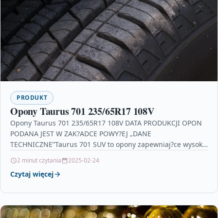
PRODUKT
Opony Taurus 701 235/65R17 108V
Opony Taurus 701 235/65R17 108V DATA PRODUKCJI OPON
PODANA JEST W ZAK?ADCE POWY?EJ „DANE
TECHNICZNE”Taurus 701 SUV to opony zapewniaj?ce wysoki
komfort podró?owania. Wyró?niaj?cy…
2 minut czytania
2025-02-24
Czytaj więcej