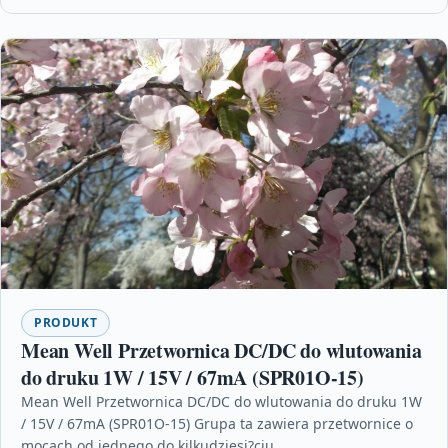
PRODUKT
Mean Well Przetwornica DC/DC do wlutowania
do druku 1W / 15V / 67mA (SPR01O-15)
Mean Well Przetwornica DC/DC do wlutowania do druku 1W
/ 15V / 67mA (SPR01O-15) Grupa ta zawiera przetwornice o
mocach od jednego do kilkudziesi?ciu…