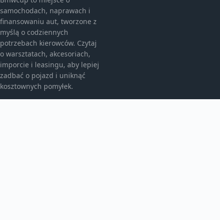
samochodach, naprawach i
finansowaniu aut, tworzone z
myślą o codziennych
potrzebach kierowców. Czytaj
o warsztatach, akcesoriach,
imporcie i leasingu, aby lepiej
zadbać o pojazd i uniknąć
kosztownych pomyłek.
KATEGORIE
Bez kategorii
Leasing
TEMATY
Motoryzacja
Produkt