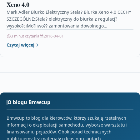
Xeno 4.0
Mark Adler Biurko Elektryczny Stela? Biurka Xeno 4.0 CECHY
SZCZEGÓLNE:Stela? elektryczny do biurka z regulacj?
wysoko?ciMo?liwo?? zamontowania dowolnego
blatuWygodny panel sterowania LED z pami?ci?…
3 minut czytania
2016-04-01
Czytaj więcej
O blogu Bmwcup
Bmwcup to blog dla kierowców, którzy szukają rzetelnych
informacji o eksploatacji samochodu, wyborze warsztatu i
finansowaniu pojazdów. Obok porad technicznych
publikujemy też materiały o leasingu, autach