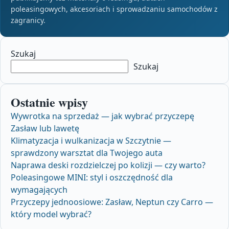
poleasingowych, akcesoriach i sprowadzaniu samochodów z
zagranicy.
Szukaj
Szukaj
Ostatnie wpisy
Wywrotka na sprzedaż — jak wybrać przyczepę
Zasław lub lawetę
Klimatyzacja i wulkanizacja w Szczytnie —
sprawdzony warsztat dla Twojego auta
Naprawa deski rozdzielczej po kolizji — czy warto?
Poleasingowe MINI: styl i oszczędność dla
wymagających
Przyczepy jednoosiowe: Zasław, Neptun czy Carro —
który model wybrać?